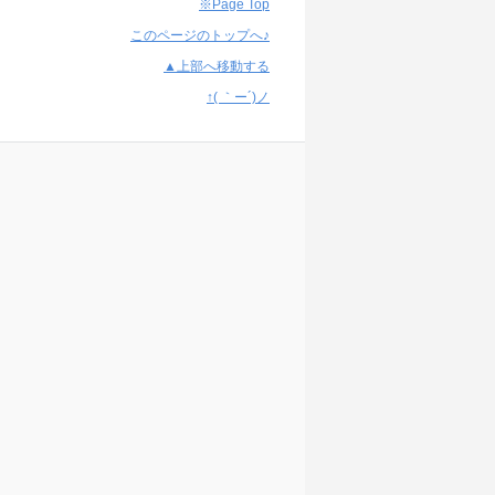
※Page Top
このページのトップへ♪
▲上部へ移動する
↑( ｀ー´)ノ