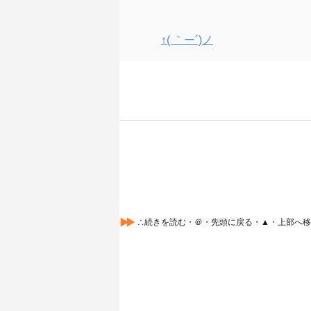
↑( ｀ー´)ノ
∴続きを読む・＠・先頭に戻る・▲・上部へ移動する