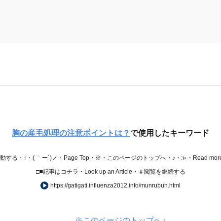
胸の産毛処理の注意ポイントは？
で使用したキーワード
・↑・( ｀ー´)ノ・Page Top・※・このページのトップへ・♪・≫・Read mor
□■記事はコチラ・Look up an Article・＃閲覧を継続する
https://gatigati.influenza2012.info/munrubuh.html
※このページのトップへ♪